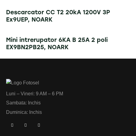
Descarcator CC T2 20kA 1200V 3P
Ex9UEP, NOARK
Mini intrerupator 6KA B 25A 2 poli
EX9BN2PB25, NOARK
Luni – Vineri: 9 AM – 6 PM
Sambata: Inchis
Duminica: Inchis