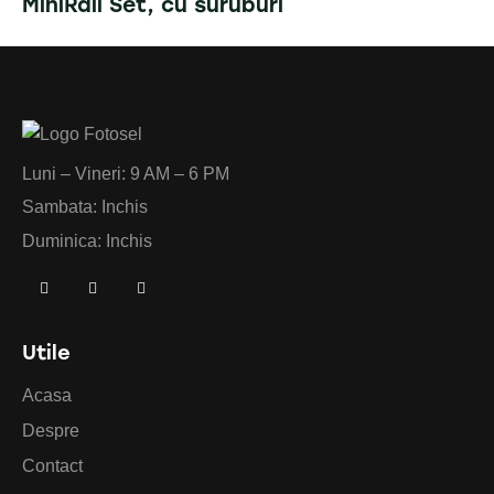
MiniRail Set, cu suruburi
Luni – Vineri: 9 AM – 6 PM
Sambata: Inchis
Duminica: Inchis
Utile
Acasa
Despre
Contact