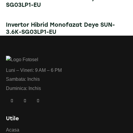
SG03LP1-EU
Invertor Hibrid Monofazat Deye SUN-
3.6K-SG03LP1-EU
Luni – Vineri: 9 AM – 6 PM
Sambata: Inchis
Duminica: Inchis
Utile
Acasa