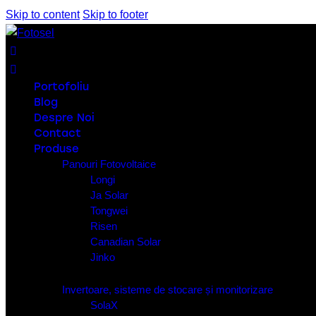
Skip to content
Skip to footer
Portofoliu
Blog
Despre Noi
Contact
Produse
Panouri Fotovoltaice
Longi
Ja Solar
Tongwei
Risen
Canadian Solar
Jinko
Invertoare, sisteme de stocare și monitorizare
SolaX