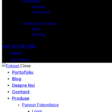
Climatizare
Hisense
Sunsystem
Unelte pentru montaj
Wiha
Benning
+40 377 927 545
Magazin
Cere Oferta
Close
Portofoliu
Blog
Despre Noi
Contact
Produse
Panouri Fotovoltaice
Longi