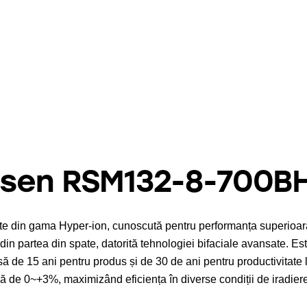
Risen RSM132-8-700
 din gama Hyper-ion, cunoscută pentru performanța superioară ș
in partea din spate, datorită tehnologiei bifaciale avansate. Este
să de 15 ani pentru produs și de 30 de ani pentru productivitate 
ă de 0~+3%, maximizând eficiența în diverse condiții de iradiere