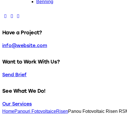
Benning
Have a Project?
info@website.com
Want to Work With Us?
Send Brief
See What We Do!
Our Services
Home
Panouri Fotovoltaice
Risen
Panou Fotovoltaic Risen R