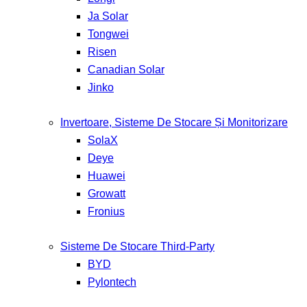
Ja Solar
Tongwei
Risen
Canadian Solar
Jinko
Invertoare, Sisteme De Stocare Și Monitorizare
SolaX
Deye
Huawei
Growatt
Fronius
Sisteme De Stocare Third-Party
BYD
Pylontech