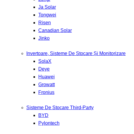
Ja Solar
Tongwei
Risen
Canadian Solar
Jinko
Invertoare, Sisteme De Stocare Și Monitorizare
SolaX
Deye
Huawei
Growatt
Fronius
Sisteme De Stocare Third-Party
BYD
Pylontech