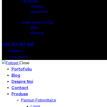
Climatizare
Hisense
Sunsystem
Unelte pentru montaj
Wiha
Benning
+40 377 927 545
Magazin
Cere Oferta
Close
Portofoliu
Blog
Despre Noi
Contact
Produse
Panouri Fotovoltaice
Longi