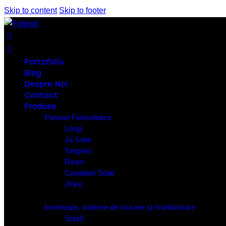
Skip to content
Skip to footer
Portofoliu
Blog
Despre Noi
Contact
Produse
Panouri Fotovoltaice
Longi
Ja Solar
Tongwei
Risen
Canadian Solar
Jinko
Invertoare, sisteme de stocare și monitorizare
SolaX