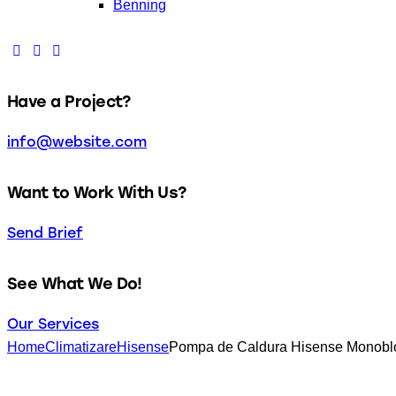
Benning
Have a Project?
info@website.com
Want to Work With Us?
Send Brief
See What We Do!
Our Services
Home
Climatizare
Hisense
Pompa de Caldura Hisense Monob