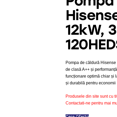
Pompa 
Hisens
12kW, 3
120HED
Pompa de căldură Hisense
de clasă A++ și performanță r
funcționare optimă chiar și
și durabilă pentru economii 
Produsele din site sunt cu t
Contactati-ne pentru mai mul
Cere Oferta