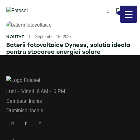
0
NOUTATI
September 16, 2025
Baterii fotovoltaice Dyness, solutia ideala
pentru stocarea energiei solare
Luni – Vineri: 9 AM – 6 PM
Sambata: Inchis
Duminica: Inchis