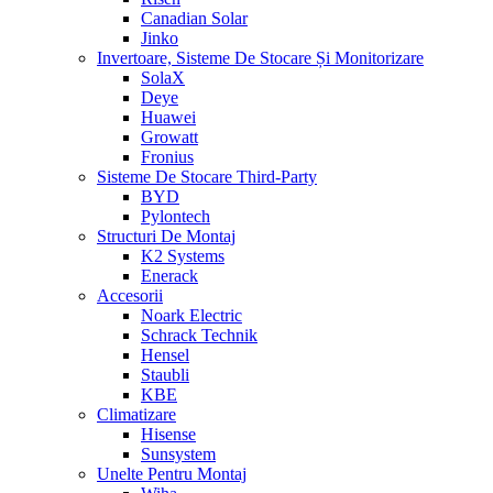
Canadian Solar
Jinko
Invertoare, Sisteme De Stocare Și Monitorizare
SolaX
Deye
Huawei
Growatt
Fronius
Sisteme De Stocare Third-Party
BYD
Pylontech
Structuri De Montaj
K2 Systems
Enerack
Accesorii
Noark Electric
Schrack Technik
Hensel
Staubli
KBE
Climatizare
Hisense
Sunsystem
Unelte Pentru Montaj