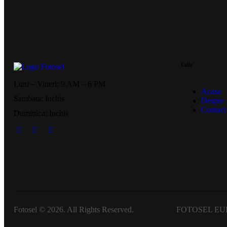
Utile
Luni – Vineri: 9 AM – 6 PM
Acasa
Sambata: Inchis
Despre
Contact
Duminica: Inchis
Fotosel © 2026. All Rights Reserved. FOTOSEL EUR