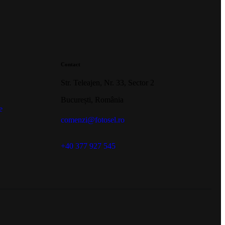
Contact
Str. Teleajen, Nr. 33, Sector 2
București, România
e
comenzi@fotosel.ro
+40 377 927 545