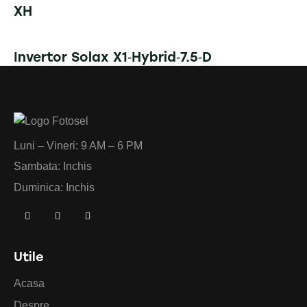
XH
Invertor Solax X1‐Hybrid‐7.5‐D
Luni – Vineri: 9 AM – 6 PM
Sambata: Inchis
Duminica: Inchis
Utile
Acasa
Despre