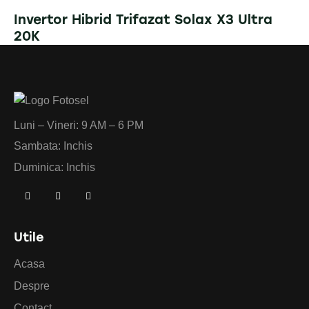
Invertor Hibrid Trifazat Solax X3 Ultra
20K
Luni – Vineri: 9 AM – 6 PM
Sambata: Inchis
Duminica: Inchis
Utile
Acasa
Despre
Contact